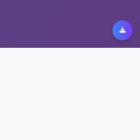
跨境网络加速平台 fast
vpn：安全与速度的完美
结合
跨境网络加速平台为fast vpn提供顶级加密